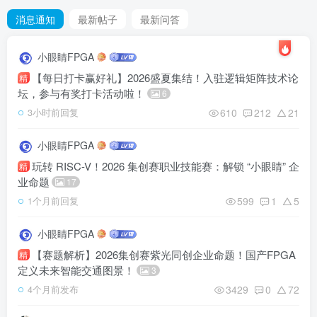
逻辑矩阵技术社区：微信扫码登录与账号绑定全指南
消息通知
最新帖子
最新问答
【2026集创赛紫光同创杯】参赛须知！参赛须知！参赛须知！
小眼睛FPGA
【每日打卡赢好礼】2026盛夏集结！入驻逻辑矩阵技术论
精
坛，参与有奖打卡活动啦！
6
610
212
21
3小时前回复
小眼睛FPGA
玩转 RISC-V！2026 集创赛职业技能赛：解锁 “小眼睛” 企
精
业命题
17
599
1
5
1个月前回复
小眼睛FPGA
【赛题解析】2026集创赛紫光同创企业命题！国产FPGA
精
定义未来智能交通图景！
3
3429
0
72
4个月前发布