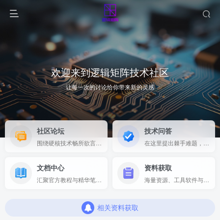
欢迎来到逻辑矩阵技术社区
让每一次的讨论给你带来新的灵感
社区论坛
技术问答
围绕硬核技术畅所欲言，分享项目心得与前沿见解
在这里提出棘手难题，专家与同行为您即时解答
文档中心
资料获取
逻辑矩阵技术社区：微信扫码登录与账号绑定全指南
汇聚官方教程与精华笔记，构建体系化知识库
海量资源、工具软件与源码，支持一键快速下载
【2026集创赛紫光同创杯】参赛须知！参赛须知！参赛须知！
相关资料获取