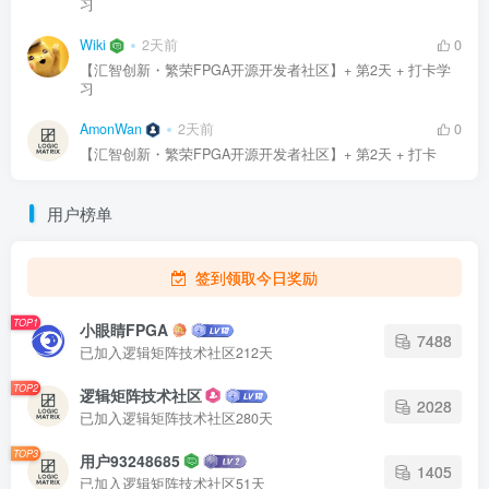
习
Wiki
2天前
0
【汇智创新・繁荣FPGA开源开发者社区】+ 第2天 + 打卡学
习
AmonWan
2天前
0
【汇智创新・繁荣FPGA开源开发者社区】+ 第2天 + 打卡
用户榜单
签到领取今日奖励
TOP1
小眼睛FPGA
7488
已加入逻辑矩阵技术社区212天
TOP2
逻辑矩阵技术社区
2028
已加入逻辑矩阵技术社区280天
TOP3
用户93248685
1405
已加入逻辑矩阵技术社区51天