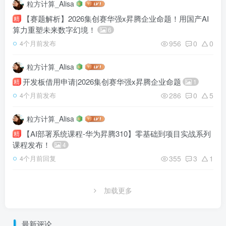
粒方计算_Alisa
【赛题解析】2026集创赛华强x昇腾企业命题！用国产AI
精
算力重塑未来数字幻境！
6
956
0
0
4个月前发布
粒方计算_Alisa
开发板借用申请|2026集创赛华强x昇腾企业命题
精
1
286
0
5
4个月前发布
粒方计算_Alisa
【AI部署系统课程-华为昇腾310】零基础到项目实战系列
精
课程发布！
4
355
3
1
4个月前回复
加载更多
最新评论