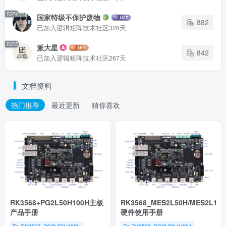
TOP4
国家特级不保护废物
882
已加入逻辑矩阵技术社区328天
TOP5
派大星
842
已加入逻辑矩阵技术社区267天
文档资料
热门推荐
最近更新
猜你喜欢
RK3568+PG2L50H100H主板
RK3568_MES2L50H/MES2L10
产品手册
硬件使用手册