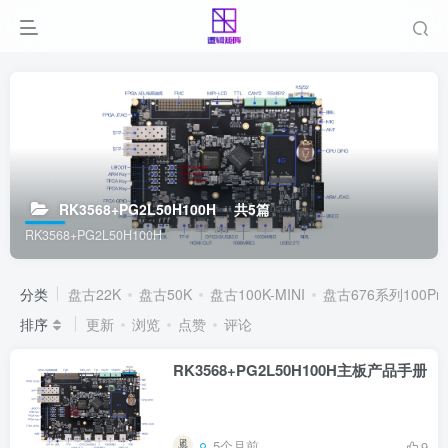
RK3568+PG2L50H100H
共5篇
RK3568+PG2L50H100H
分类
盘古22K
盘古50K
盘古100K-MINI
盘古676系列100Pr..
排序
更新
浏览
点赞
评论
RK3568+PG2L50H100H主板产品手册
5个月前
9