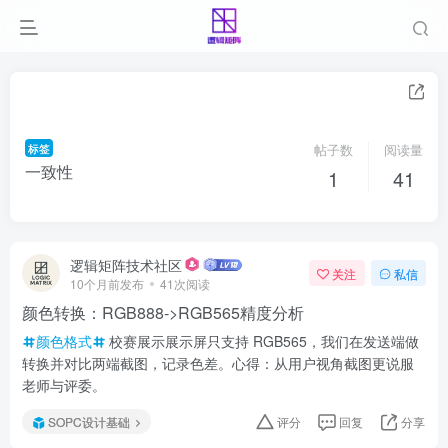
标签
帖子数
阅读量
一致性
1
41
逻辑矩阵技术社区
关注
私信
10个月前发布
41次阅读
颜色转换：RGB888->RGB565精度分析
颜色格式
校赛展示展示屏只支持 RGB565，我们在发送端做
转换并对比两端截图，记录色差。心得：从用户视角截图更说服
老师与评委。
SOPC设计基础
评分
回复
分享