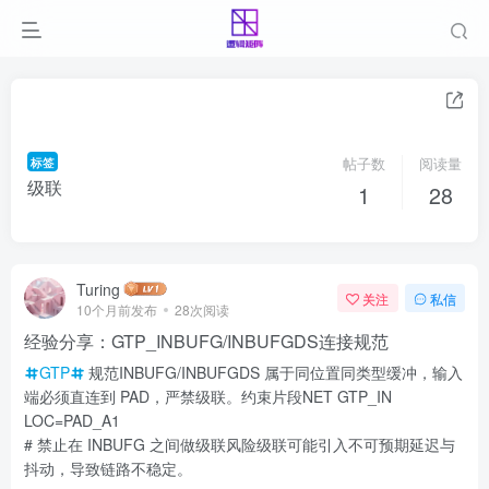
标签
帖子数
阅读量
级联
1
28
Turing
关注
私信
10个月前发布
28次阅读
经验分享：GTP_INBUFG/INBUFGDS连接规范
GTP
规范INBUFG/INBUFGDS 属于同位置同类型缓冲，输入
端必须直连到 PAD，严禁级联。约束片段NET GTP_IN
LOC=PAD_A1
# 禁止在 INBUFG 之间做级联风险级联可能引入不可预期延迟与
抖动，导致链路不稳定。