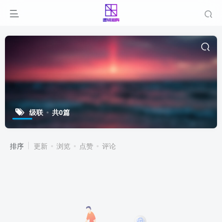
级联
共0篇
排序
更新
浏览
点赞
评论