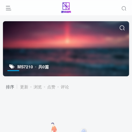
MS7210
共0篇
排序
更新
浏览
点赞
评论