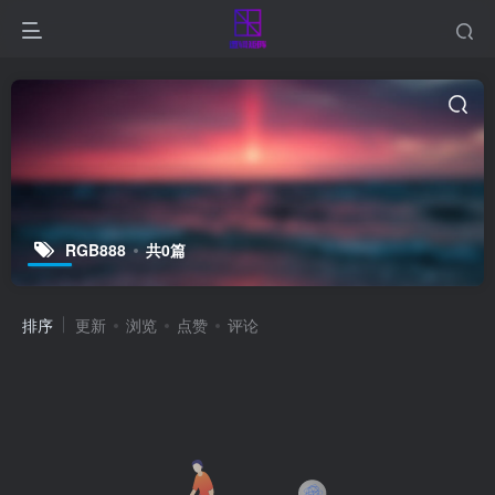
RGB888
共0篇
排序
更新
浏览
点赞
评论