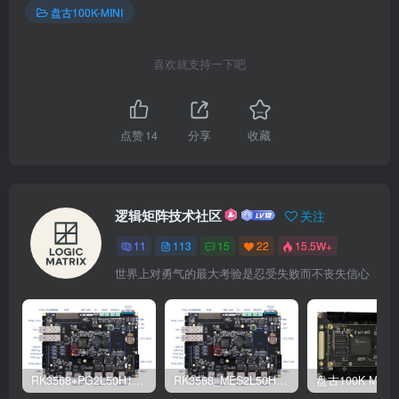
盘古100K-MINI
喜欢就支持一下吧
点赞
14
分享
收藏
逻辑矩阵技术社区
关注
11
113
15
22
15.5W+
世界上对勇气的最大考验是忍受失败而不丧失信心
RK3568+PG2L50H100H主板产品手册
RK3568_MES2L50H/MES2L100H(FPGA+ARM)硬件使用手册