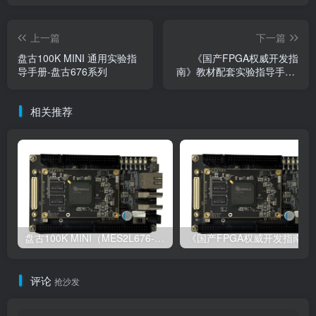
上一篇
下一篇
盘古100K MINI 通用实验指
《国产FPGA权威开发指
导手册-盘古676系列
南》教材配套实验指导手册-
盘古676系列
相关推荐
盘古100K MINI（MES2L676-100HP-MINI）开发板硬件使用手册
《国产FPGA权威开发
评论
抢沙发