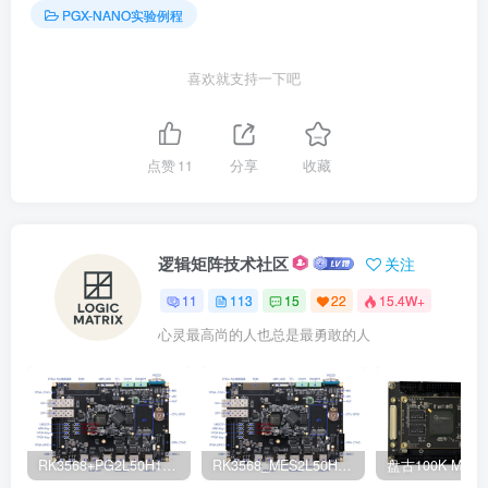
PGX-NANO实验例程
喜欢就支持一下吧
点赞
11
分享
收藏
逻辑矩阵技术社区
关注
11
113
15
22
15.4W+
心灵最高尚的人也总是最勇敢的人
RK3568+PG2L50H100H主板产品手册
RK3568_MES2L50H/MES2L100H(FPGA+ARM)硬件使用手册