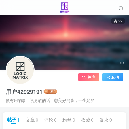
22
关注
私信
用户42929191
做有用的事，说勇敢的话，想美好的事，一生足矣
帖子
1
文章
0
评论
0
粉丝
0
收藏
0
版块
0