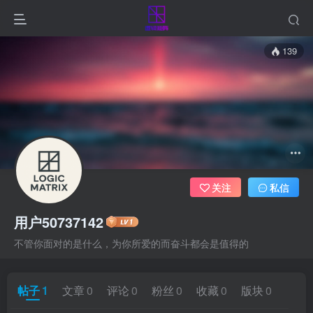
139
关注
私信
用户50737142
不管你面对的是什么，为你所爱的而奋斗都会是值得的
帖子
1
文章
0
评论
0
粉丝
0
收藏
0
版块
0