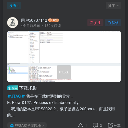
发布
排序
1
用户50737142
关注
私信
4个月前发布
139次阅读
下载求助
提问
JTAG
我是在下载时遇到的异常，
E: Flow-0127: Process exits abnormally.
，我用的版本是PDS2022.2，板子是盘古200por+，而且我用
的...
FPGA初学者园地
1
3
分享