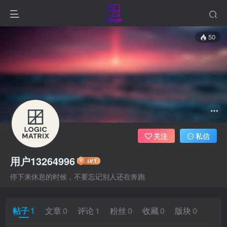
50
关注
私信
用户13264996
停下来休息的时候，不要忘记别人还在奔跑
帖子
1
文章
0
评论
1
粉丝
0
收藏
0
版块
0