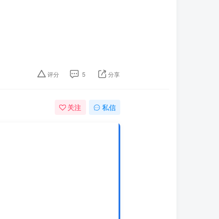
评分
5
分享
关注
私信