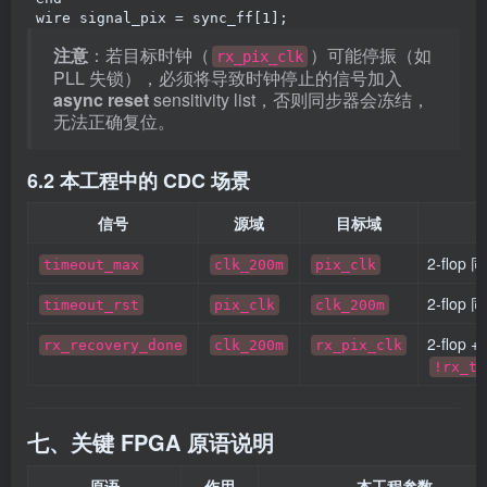
wire
signal_pix
=
sync_ff
[
1
]
;
注意
：若目标时钟（
）可能停振（如
rx_pix_clk
PLL 失锁），必须将导致时钟停止的信号加入
async reset
sensitivity list，否则同步器会冻结，
无法正确复位。
6.2 本工程中的 CDC 场景
信号
源域
目标域
2-flop 
timeout_max
clk_200m
pix_clk
2-flop 
timeout_rst
pix_clk
clk_200m
2-flop +
rx_recovery_done
clk_200m
rx_pix_clk
!rx_tm
七、关键 FPGA 原语说明
原语
作用
本工程参数