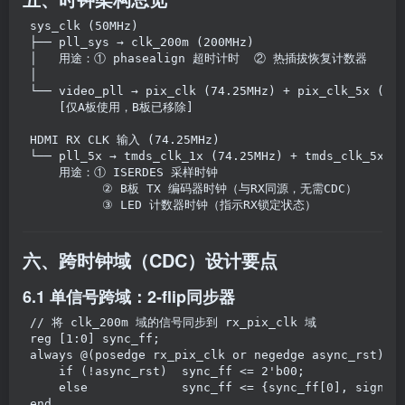
sys_clk (50MHz)
├── pll_sys → clk_200m (200MHz)
│   用途：① phasealign 超时计时  ② 热插拔恢复计数器
│
└── video_pll → pix_clk (74.25MHz) + pix_clk_5x (37
    [仅A板使用，B板已移除]
HDMI RX CLK 输入 (74.25MHz)
└── pll_5x → tmds_clk_1x (74.25MHz) + tmds_clk_5x (
    用途：① ISERDES 采样时钟
          ② B板 TX 编码器时钟（与RX同源，无需CDC）
          ③ LED 计数器时钟（指示RX锁定状态）
六、跨时钟域（CDC）设计要点
6.1 单信号跨域：2-flip同步器
// 将 clk_200m 域的信号同步到 rx_pix_clk 域
reg
[
1
:
0
]
sync_ff
;
always
 @
(
posedge
rx_pix_clk
or
negedge
async_rst
)
b
if
(
!
async_rst
)
sync_ff
 <
=
2'b00
;
else
sync_ff
 <
=
{
sync_ff
[
0
]
, 
signal
end