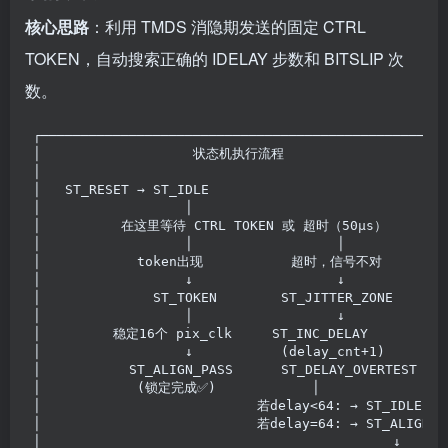
核心思路
：利用 TMDS 消隐期发送的固定 CTRL
TOKEN，自动搜索正确的 IDELAY 步数和 BITSLIP 次
数。
┌──────────────────────────────────────────────────
│                   状态机执行流程                    
│                                                  
│   ST_RESET → ST_IDLE                             
│                  │                               
│          在这里等待 CTRL TOKEN 或 超时（50μs）       
│                  │                  │            
│            token出现           超时，信号不对        
│                  ↓                  ↓            
│              ST_TOKEN        ST_JITTER_ZONE      
│                  │                  ↓            
│         稳定16个 pix_clk     ST_INC_DELAY          
│                  ↓           (delay_cnt+1)       
│           ST_ALIGN_PASS      ST_DELAY_OVERTEST   
│            (锁定完成✅)            │                
│                           若delay<64: → ST_IDLE 重
│                           若delay=64: → ST_ALIGN_E
│                                            ↓     