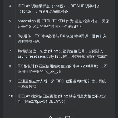
4
IDELAY 调细采样点（5ps级），BITSLIP 调字对齐
（1bit级），两者配合完成对齐
5
phasealign 用 CTRL TOKEN 作为”锚点”检测对齐，需保
证每个延迟点的等待时间>一个消隐区间
6
B板透传：TX 时钟必须与 RX 恢复时钟同源，避免引入
跨时钟域问题
7
热插拔复位：包含 pll_5x 失锁的复位信号，必须进入
async reset sensitivity list，防止时钟停振后寄存器冻结
8
RX 恢复计数器应使用始终稳定的时钟（200MHz），不
应用可能停振的 rx_pix_clk
9
三通道独立对齐后，需 FIFO 做通道间时延补偿，再统
一释放数据
10
IDELAY 搜索范围应覆盖 pll_5x 锁定后最大相位不确定
性（约±270ps=54IDELAY步）
10