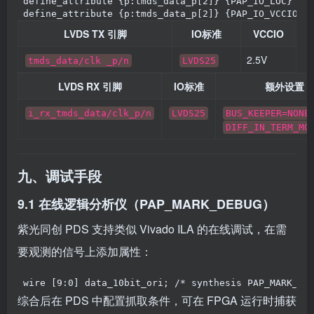
define_attribute {p:tmds_data_p[
2
]} {PAP_IO_LOC} {K
define_attribute {p:tmds_data_p[
2
]} {PAP_IO_VCCIO} 
LVDS TX 引脚
IO标准
VCCIO
2.5V
tmds_data/clk _p/n
LVDS25
LVDS RX 引脚
IO标准
额外设置
i_rx_tmds_data/clk_p/n
LVDS25
BUS_KEEPER=NONE
DIFF_IN_TERM_MO
九、调试手段
9.1 在线逻辑分析仪（PAP_MARK_DEBUG）
紫光同创 PDS 支持类似 Vivado ILA 的在线调试，在需
要观测的信号上添加属性：
wire
[
9
:
0
]
data_10bit_ori
; 
/* synthesis PAP_MARK_DE
综合后在 PDS 中配置抓取条件，可在 FPGA 运行时捕获