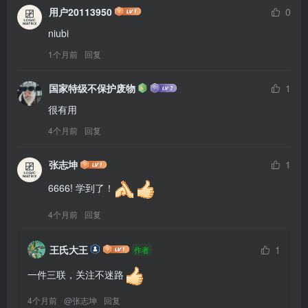
用户20113950
0
niubi
1个月前
回复
国家特级不保护废物
1
很有用
4个月前
回复
张志坤
1
6666! 学到了！
4个月前
回复
王氏大王
1
作者
一件三联，关注不迷路
4个月前
@
张志坤
回复