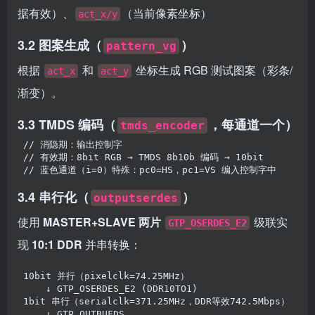
据有效）、
（当前像素坐标）
act_x/y
3.2 图案生成（
）
pattern_vg
根据
和
坐标生成 RGB 测试图案（彩条/
act_x
act_y
渐变）。
3.3 TMDS 编码（
，每通道一个）
tmds_encoder
// 消隐期：输出控制字
// 有效期：8bit RGB → TMDS 8b10b 编码 → 10bit
// 蓝色通道（i=0）特殊：pc0=HS，pc1=VS 编入控制字中
3.4 串行化（
）
outputserdes
使用
MASTER+SLAVE 两片
级联实
GTP_OSERDES_E2
现
10:1 DDR
并串转换：
10bit 并行（pixelclk=74.25MHz）
    ↓ GTP_OSERDES_E2 (DDR10TO1)
1bit 串行（serialclk=371.25MHz，DDR等效742.5Mbps）
    ↓ GTP_OUTBUFDS