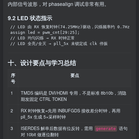
内部信号波形，对 phasealign 调试非常有用。
9.2 LED 状态指示
// LED 由 RX 恢复时钟(74.25MHz)驱动，闪烁频率约 0.7Hz
assign
led
=
pwm_cnt
[
29
:
25
]
;
// LED 均匀闪烁 → RX 时钟正常
// LED 全亮/全灭 → pll_5x 未锁定或 clk 停振
十、设计要点与学习总结
序
要点
号
1
TMDS 编码是 DVI/HDMI 专用，不是标准 8b10b，消隐
期发固定 CTRL TOKEN
2
RX 时钟恢复=先用 INBUFGDS 接收差分时钟，再用
pll_5x 生成 5×采样时钟
3
ISERDES 解串后数据有位反转，需用
语句
generate
对 10bit 做逐位翻转