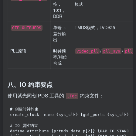
换，
模式
10:1，
DDR
单端→
TMDS模式，LVDS25
GTP_OUTBUFDS
差分输
出
PLL原语
时钟频
/
/
video_pll
pll_sys
pll_
率/相位
合成
八、IO 约束要点
使用紫光同创 PDS 工具的
约束文件：
.fdc
# 创建时钟约束
create_clock 
-
name {sys_clk} [get_ports {sys_clk}] 
# IO 属性约束
define_attribute {p:tmds_data_p[
2
]} {PAP_IO_STANDAR