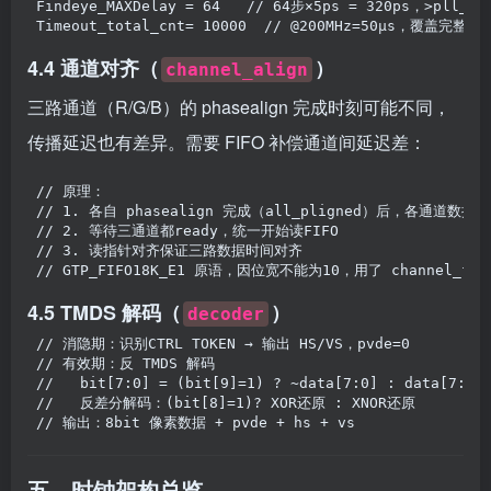
Findeye_MAXDelay = 64   // 64步×5ps = 320ps，>pll_
Timeout_total_cnt= 10000  // @200MHz=50μs，覆盖完整H-
4.4 通道对齐（
）
channel_align
三路通道（R/G/B）的 phasealign 完成时刻可能不同，
传播延迟也有差异。需要 FIFO 补偿通道间延迟差：
// 原理：
// 1. 各自 phasealign 完成（all_pligned）后，各通道数据写
// 2. 等待三通道都ready，统一开始读FIFO
// 3. 读指针对齐保证三路数据时间对齐
// GTP_FIFO18K_E1 原语，因位宽不能为10，用了 channel_fif
4.5 TMDS 解码（
）
decoder
// 消隐期：识别CTRL TOKEN → 输出 HS/VS，pvde=0
// 有效期：反 TMDS 解码
//   bit[7:0] = (bit[9]=1) ? ~data[7:0] : data[7:
//   反差分解码：(bit[8]=1)? XOR还原 : XNOR还原       
// 输出：8bit 像素数据 + pvde + hs + vs
五、时钟架构总览