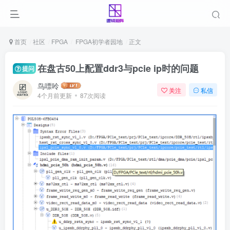
首页
社区
FPGA
FPGA初学者园地
正文
在盘古50上配置ddr3与pcie ip时的问题
提问
鸟嘌呤
关注
私信
4个月前更新
87次阅读