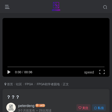
0:00
/
00:06
speed
首页
社区
FPGA
FPGA初学者园地
正文
？？？
peterdeng
关注
私信
3个月前发布
29次阅读