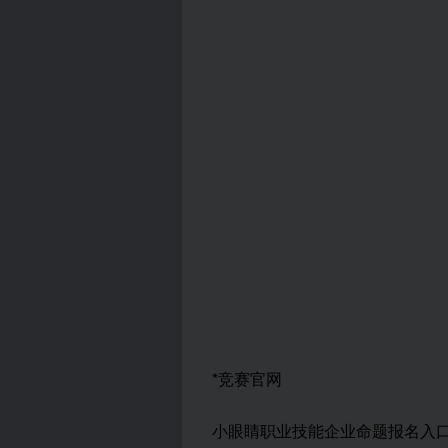
*竞赛官网
小眼睛职业技能企业命题报名入口：http://u