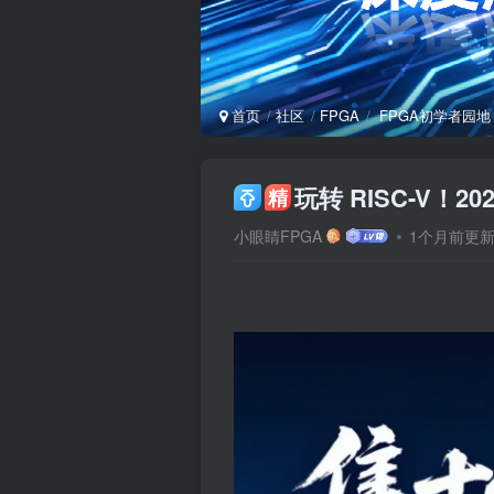
首页
社区
FPGA
FPGA初学者园地
玩转 RISC-V！
精
小眼睛FPGA
1个月前更