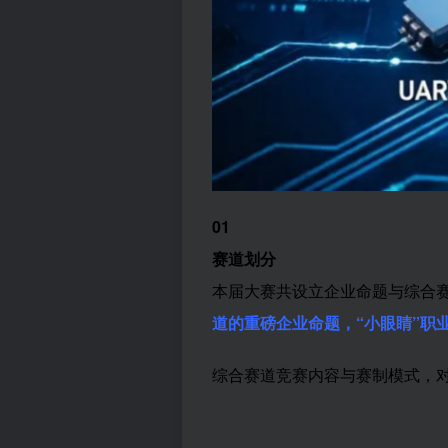
01
赛道划分
本届大赛共设立企业命题与综合赛
道的重磅企业命题，“小眼睛”职
综合赛道竞赛内容与赛制模式，