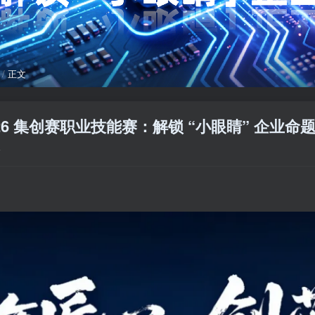
正文
2026 集创赛职业技能赛：解锁 “小眼睛” 企业命
新