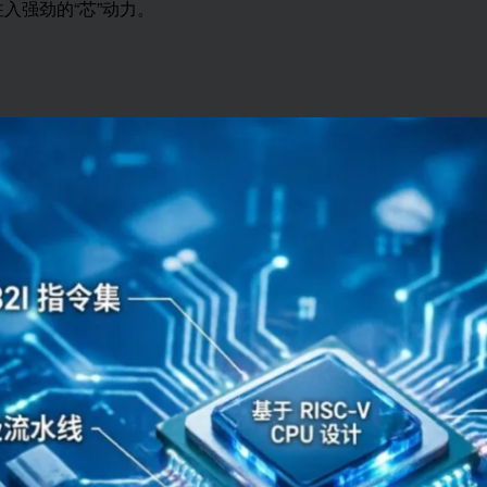
入强劲的“芯”动力。