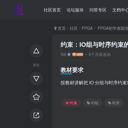
社区首页
论坛版块
问答专区
文档中
首页
社区
FPGA
FPGA初学者园
约束：IO组与时序约束
Nill
9个月前发布
评分
教材要求
按教材讲解把 IO 分组与时序
约束
IO组
时序