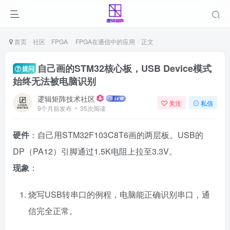
首页
社区
FPGA
FPGA在通信中的应用
正文
自己画的STM32核心板，USB Device模式
提问
始终无法被电脑识别
逻辑矩阵技术社区
关注
私信
9个月前发布
35次阅读
硬件
：自己用STM32F103C8T6画的两层板。USB的
DP（PA12）引脚通过1.5K电阻上拉至3.3V。
现象
：
烧写USB转串口的例程，电脑能正确识别串口，通
信完全正常。