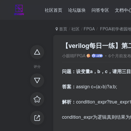
社区首页
论坛版块
问答专区
文档中
首页
社区
FPGA
FPGA初学者园
【verilog每日一练
小眼睛FPGA
6个月前发
评分
问题：设变量a，b，c，请用三
答案：
assign c=(a>b)?a:b;
解析：
condition_expr?true_expr1
condition_expr为逻辑真则结果为tr