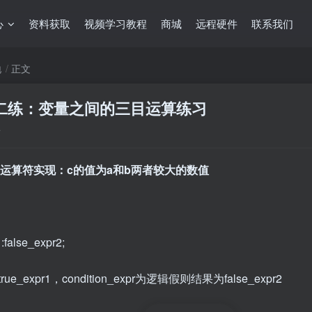
心
资料获取
视频学习教程
商城
远程硬件
联系我们
地
正文
】第二练：变量之间的三目运算练习
布
目运算符实现：c的值为a和b两者较大的数值
:false_expr2;
ue_expr1，condition_expr为逻辑假则结果为false_expr2