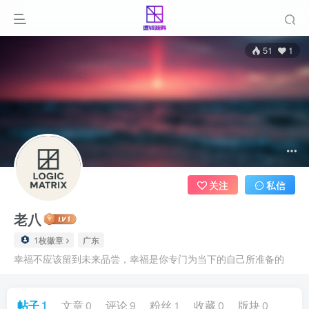
51
1
关注
私信
老八
1枚徽章
广东
幸福不应该留到未来品尝，幸福是你专门为当下的自己所准备的
帖子
1
文章
0
评论
9
粉丝
1
收藏
0
版块
0