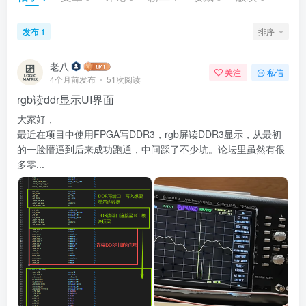
发布
排序
1
老八
关注
私信
4个月前发布
51次阅读
rgb读ddr显示UI界面
大家好，
最近在项目中使用FPGA写DDR3，rgb屏读DDR3显示，从最初
的一脸懵逼到后来成功跑通，中间踩了不少坑。论坛里虽然有很
多零...