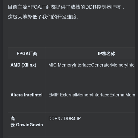
目前主流FPGA厂商都提供了成熟的DDR控制器IP核，
这极大地降低了我们的开发难度。
FPGA厂商
IP核名称
AMD (Xilinx)
MIG
MemoryInterfaceGenerator
M
e
m
ory
I
n
t
er
f
Altera
Intel
I
n
t
e
l
EMIF
ExternalMemoryInterface
E
x
t
er
na
lM
e
m
o
高
DDR3 / DDR4 IP
云
Gowin
G
o
w
in