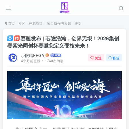
首页
社区
开源项目
项目协作与反馈
正文
赛题发布 | 芯途浩瀚，创界无垠！2026集创
精
赛紫光同创杯赛邀您定义硬核未来！
小眼睛FPGA
关注
私信
4个月前更新
1740次阅读