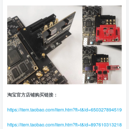
淘宝官方店铺购买链接：
https://item.taobao.com/item.htm?ft=t&id=650327894519
https://item.taobao.com/item.htm?ft=t&id=897610313218