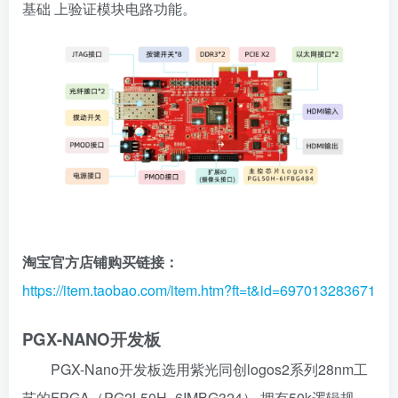
基础 上验证模块电路功能。
淘宝官方店铺购买链接：
https://item.taobao.com/item.htm?ft=t&id=697013283671
PGX-NANO开发板
PGX-Nano开发板选用紫光同创logos2系列28nm工
艺的FPGA（PG2L50H_6IMBG324）,拥有50k逻辑规