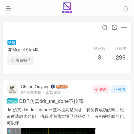
话题
帖子数
阅读量
ModelSim
8
299
发布帖子
Chuan Ouyang
关注
私信
3个月前发布
27次阅读
DDR仿真ddr_init_done不拉高
提问
ddr仿真 ddr_init_done一直不拉高是为啥，有仿真成功的吗，想
请教请教大佬们，仿真时间我觉得已经很久了。有相关经验的佬
可以评...