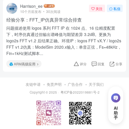
Harrison_ee
关注
私信
10个月前发布
30次阅读
经验分享：FFT_IP仿真异常综合排查
问题描述使用 logos 系列 FFT IP 在 1024 点、16 位精度配置
下，时序仿真通过但输出谱峰值与期望差异 3.2dB。更换为
logo2s FFT v1.2 后结果正确。环境IP：logos FFT vX.Y / logo2s
FFT v1.2仿真：ModelSim 2020.x输入：单音正弦，Fs=48kHz，
Fin=1kHz测试脚本...
ARM高级应用
评分
回复
分享
友链申请
免责声明
广告合作
关于我们
Copyright © 2025 ·
粤ICP备2022019881号-2