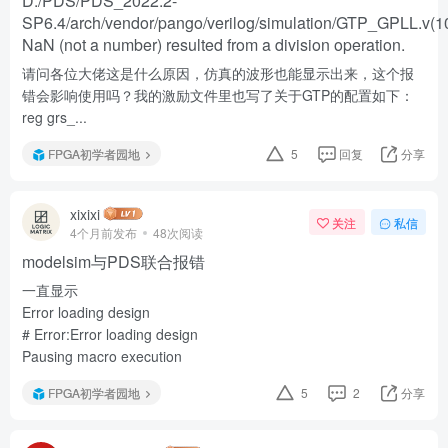
D:/PDS/PDS_2022.2-
SP6.4/arch/vendor/pango/verilog/simulation/GTP_GPLL.v(1
NaN (not a number) resulted from a division operation.
请问各位大佬这是什么原因，仿真的波形也能显示出来，这个报
错会影响使用吗？我的激励文件里也写了关于GTP的配置如下：
reg grs_...
FPGA初学者园地
5
回复
分享
xixixi
关注
私信
4个月前发布
48次阅读
modelsim与PDS联合报错
一直显示
Error loading design
# Error:Error loading design
Pausing macro execution
FPGA初学者园地
5
2
分享