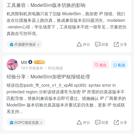
工具兼容：ModelSim版本切换的影响
机房限制机房电脑只装了旧版 ModelSim，跑加密 IP 报错。我们
改在社团服务器上跑仿真，换成兼容版本后问题消失。modelsim
-version心得：学生场景下，工具链版本不统一很常见，尽量把仿
真跑在可控环境。
开源硬件项目
评分
回复
分享
Mill
关注
私信
10个月前发布
50次阅读
经验分享：ModelSim加密IP核报错处理
错误信息ipsxb_fft_core_v1_0_vpAll.vp(69): syntax error in
protected region.分析该错误通常为加密 IP 所需的仿真器版本不
匹配导致，替换到兼容版本后即可通过。措施确认 IP 厂商要求的
ModelSim 版本切换仿真器版本并重试若仍失败，更新 IP 包或联
系支持...
SOPC项目实践
评分
回复
分享