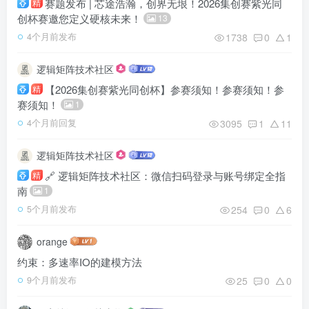
赛题发布 | 芯途浩瀚，创界无垠！2026集创赛紫光同
精
创杯赛邀您定义硬核未来！
13
1738
0
1
4个月前发布
逻辑矩阵技术社区
【2026集创赛紫光同创杯】参赛须知！参赛须知！参
精
赛须知！
1
3095
1
11
4个月前回复
逻辑矩阵技术社区
🔗 逻辑矩阵技术社区：微信扫码登录与账号绑定全指
精
南
1
254
0
6
5个月前发布
orange
约束：多速率IO的建模方法
25
0
0
9个月前发布