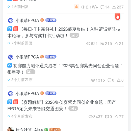
2.1W+
14
237
4天前回复
小眼睛FPGA
【每日打卡赢好礼】2026盛夏集结！入驻逻辑矩阵技
精
术论坛，参与有奖打卡活动啦！
6
621
215
21
7小时前回复
小眼睛FPGA
初赛能力测评通关必看！2026集创赛紫光同创企业命题！
很重要！
1
1315
0
8
3个月前发布
小眼睛FPGA
【赛题解析】2026集创赛紫光同创企业命题！国产
精
FPGA定义未来智能交通图景！
3
3437
0
77
4个月前发布
粒方计算_Alisa