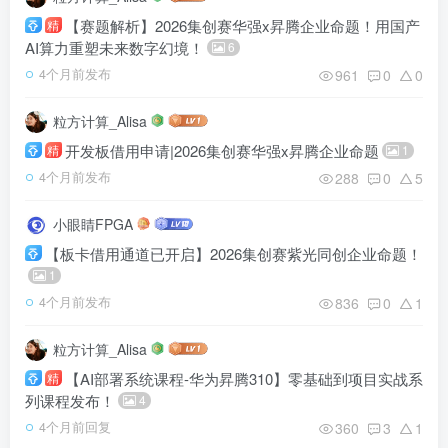
【赛题解析】2026集创赛华强x昇腾企业命题！用国产
精
AI算力重塑未来数字幻境！
6
961
0
0
4个月前发布
粒方计算_Alisa
开发板借用申请|2026集创赛华强x昇腾企业命题
精
1
288
0
5
4个月前发布
小眼睛FPGA
【板卡借用通道已开启】2026集创赛紫光同创企业命题！
1
836
0
1
4个月前发布
粒方计算_Alisa
【AI部署系统课程-华为昇腾310】零基础到项目实战系
精
列课程发布！
4
360
3
1
4个月前回复