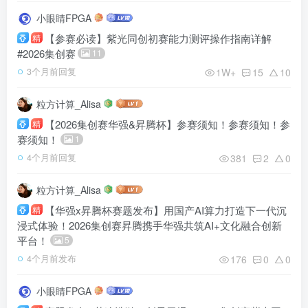
小眼睛FPGA
【参赛必读】紫光同创初赛能力测评操作指南详解
精
#2026集创赛
11
1W+
15
10
3个月前回复
粒方计算_Alisa
【2026集创赛华强&昇腾杯】参赛须知！参赛须知！参
精
赛须知！
1
381
2
0
4个月前回复
粒方计算_Alisa
【华强x昇腾杯赛题发布】用国产AI算力打造下一代沉
精
浸式体验！2026集创赛昇腾携手华强共筑AI+文化融合创新
平台！
5
176
0
0
4个月前发布
小眼睛FPGA