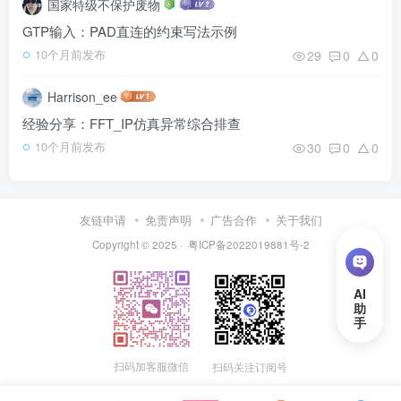
国家特级不保护废物
GTP输入：PAD直连的约束写法示例
29
0
0
10个月前发布
Harrison_ee
经验分享：FFT_IP仿真异常综合排查
30
0
0
10个月前发布
友链申请
免责声明
广告合作
关于我们
Copyright © 2025 ·
粤ICP备2022019881号-2
扫码加客服微信
扫码关注订阅号